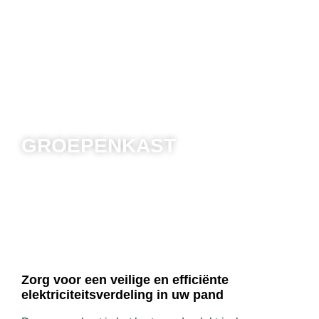
GROEPENKAST
Een groepenkast verdeelt de elektriciteit in
een gebouw veilig over meerdere groepen
om overbelasting en kortsluiting te
voorkomen.
Zorg voor een veilige en efficiënte
elektriciteitsverdeling in uw pand