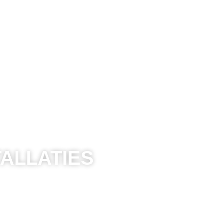
ALLATIES
ok, hitte of vlammen en activeren
beperken.