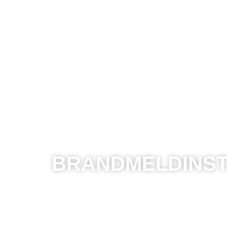
BRANDMELDINST
Brandmeldinstallaties detecteren ro
tijdig een alarm om brandgevaar te 